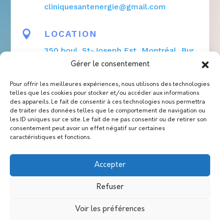
cliniquesantenergie@gmail.com

LOCATION
350 boul. St-Joseph Est, Montréal, Bur.
102A
Gérer le consentement
Deux rues ouest St-Denis. Métro Laurier
Pour offrir les meilleures expériences, nous utilisons des technologies
telles que les cookies pour stocker et/ou accéder aux informations
des appareils. Le fait de consentir à ces technologies nous permettra
de traiter des données telles que le comportement de navigation ou
INFOS SUR STATIONNEMENT
les ID uniques sur ce site. Le fait de ne pas consentir ou de retirer son
consentement peut avoir un effet négatif sur certaines
caractéristiques et fonctions.
Accepter
Refuser
Voir les préférences